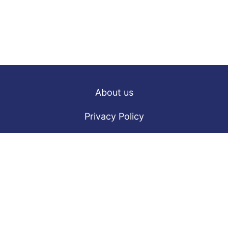
About us
Privacy Policy
Terms of Service
DMCA Takedown Policy
TikVid
TikMate