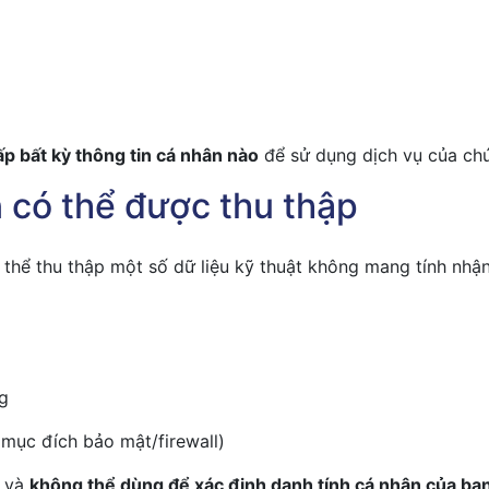
p bất kỳ thông tin cá nhân nào
để sử dụng dịch vụ của chú
n có thể được thu thập
 thể thu thập một số dữ liệu kỹ thuật không mang tính nhậ
ng
 mục đích bảo mật/firewall)
p và
không thể dùng để xác định danh tính cá nhân của bạ