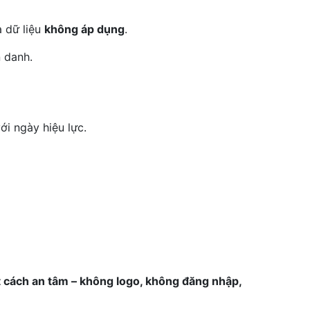
a dữ liệu
không áp dụng
.
n danh.
ới ngày hiệu lực.
ột cách an tâm – không logo, không đăng nhập,