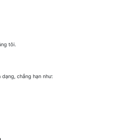
ng tôi.
n dạng, chẳng hạn như:
n
.